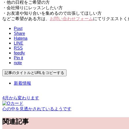
・他の日程をご希望の方
・会社帰りにレッスンしたい方
・お友達や知り合いを集めるので出張してほしい方
などご希望がある方は、
お問い合わせフォーム
にてリクエストく
Post
Share
Hatena
LINE
RSS
feedly
Pin it
note
記事のタイトルとURLをコピーする
新着情報
4月から変わります
心の中を見透かされているようです
関連記事