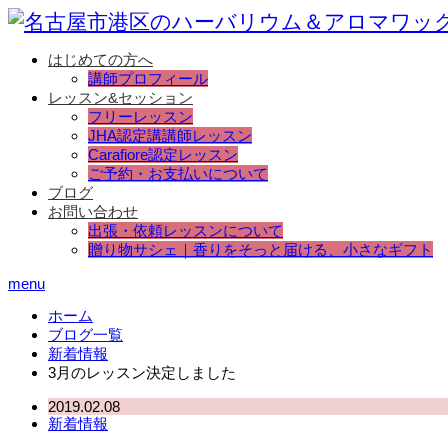
はじめての方へ
講師プロフィール
レッスン&セッション
フリーレッスン
JHA認定講講師レッスン
Carafiore認定レッスン
ご予約・お支払いについて
ブログ
お問い合わせ
出張・依頼レッスンについて
贈り物サシェ｜香りをそっと届ける、小さなギフト
menu
ホーム
ブログ一覧
新着情報
3月のレッスン決定しました
2019.02.08
新着情報