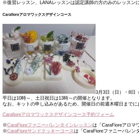
※復習レッスン、LANAレッスンは認定講師の方のみのレッスン
Carafioreアロマワックスデザインコース
3月3日（日）・8日
平日は10時～、土日祝日は13時～の開催となります。
なお、キットの申し込みがあるため、開催日の前週木曜日までに
Carafioreアロマワックスデザインコース予約フォーム
※
CaraFioreファニーバレンタインレッスン
は「CaraFior
※
CaraFioreサンドクッキーコース
は「CaraFioreファニー