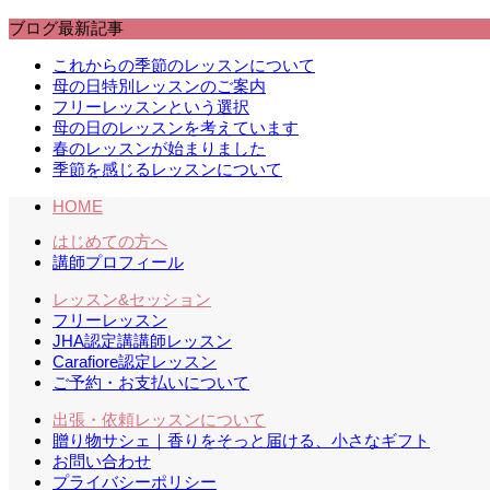
ブログ最新記事
これからの季節のレッスンについて
母の日特別レッスンのご案内
フリーレッスンという選択
母の日のレッスンを考えています
春のレッスンが始まりました
季節を感じるレッスンについて
HOME
はじめての方へ
講師プロフィール
レッスン&セッション
フリーレッスン
JHA認定講講師レッスン
Carafiore認定レッスン
ご予約・お支払いについて
出張・依頼レッスンについて
贈り物サシェ｜香りをそっと届ける、小さなギフト
お問い合わせ
プライバシーポリシー