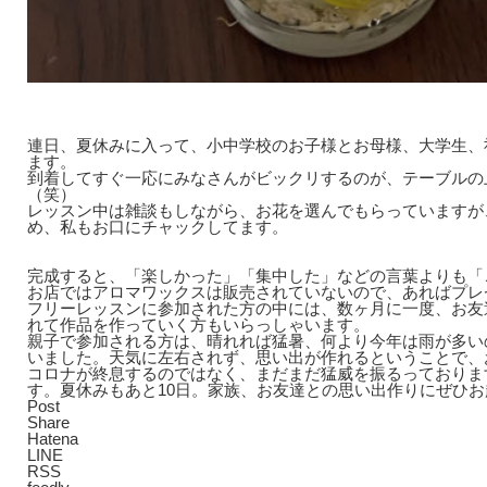
連日、夏休みに入って、小中学校のお子様とお母様、大学生、
ます。
到着してすぐ一応にみなさんがビックリするのが、テーブルの
（笑）
レッスン中は雑談もしながら、お花を選んでもらっていますが
め、私もお口にチャックしてます。
完成すると、「楽しかった」「集中した」などの言葉よりも「
お店ではアロマワックスは販売されていないので、あればプレ
フリーレッスンに参加された方の中には、数ヶ月に一度、お友
れて作品を作っていく方もいらっしゃいます。
親子で参加される方は、晴れれば猛暑、何より今年は雨が多い
いました。天気に左右されず、思い出が作れるということで、
コロナが終息するのではなく、まだまだ猛威を振るっておりま
す。夏休みもあと10日。家族、お友達との思い出作りにぜひ
Post
Share
Hatena
LINE
RSS