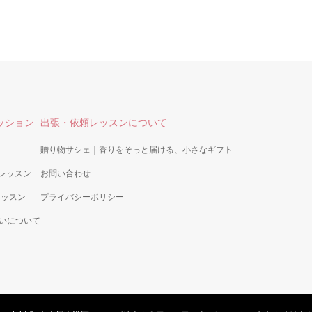
ッション
出張・依頼レッスンについて
贈り物サシェ｜香りをそっと届ける、小さなギフト
師レッスン
お問い合わせ
定レッスン
プライバシーポリシー
いについて