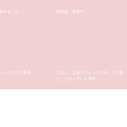
解するには
新講座、思案中
レッスンのご案内
ななふくはあとのレッスンが、少人数
にこだわっている理由