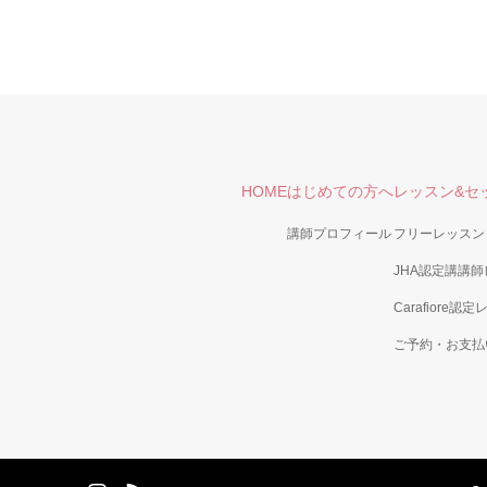
HOME
はじめての方へ
レッスン&セ
講師プロフィール
フリーレッスン
JHA認定講講
Carafiore認
ご予約・お支払