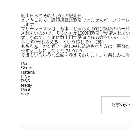
誕生日ってその人だけの記念日。
ということで、講師講座は割引できませんが、フリーレ
します。
フリーレッスンは、基本、じゃらんの遊び体験のページ
されているので、多くの方が1000円割引で受講されて
す。なので、たまに数十円で受講される方もいらっしゃ
らに500円もらえる、という感じです（笑）
もちろん、お友達と一緒に申し込みされた方は、事前の
茶する足しにしてください????
今後もいろいろな企画を考えております。お楽しみに☆
Post
Share
Hatena
LINE
RSS
feedly
Pin it
note
記事のタ